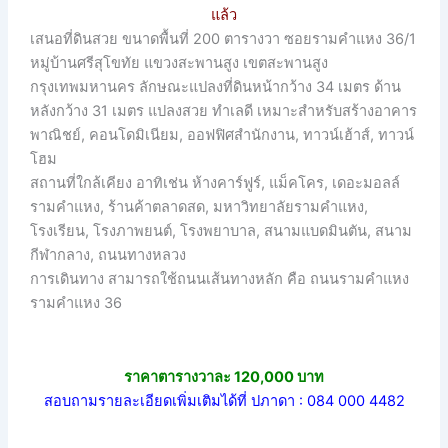
แล้ว
เสนอที่ดินสวย ขนาดพื้นที่ 200 ตารางวา ซอยรามคำแหง 36/1
หมู่บ้านศรีสุโขทัย แขวงสะพานสูง เขตสะพานสูง
กรุงเทพมหานคร ลักษณะแปลงที่ดินหน้ากว้าง 34 เมตร ด้าน
หลังกว้าง 31 เมตร แปลงสวย ทำเลดี เหมาะสำหรับสร้างอาคาร
พาณิชย์, คอนโดมิเนียม, ออฟฟิศสำนักงาน, ทาวน์เฮ้าส์, ทาวน์
โฮม
สถานที่ใกล้เคียง อาทิเช่น ห้างคาร์ฟูร์, แม็คโคร, เดอะมอลล์
รามคำแหง, ร้านค้าตลาดสด, มหาวิทยาลัยรามคำแหง,
โรงเรียน, โรงภาพยนต์, โรงพยาบาล, สนามแบดมินตัน, สนาม
กีฬากลาง, ถนนทางหลวง
การเดินทาง สามารถใช้ถนนเส้นทางหลัก คือ ถนนรามคำแหง
รามคำแหง 36
ราคาตารางวาละ 120,000 บาท
สอบถามรายละเอียดเพิ่มเติมได้ที่ ปภาดา : 084 000 4482