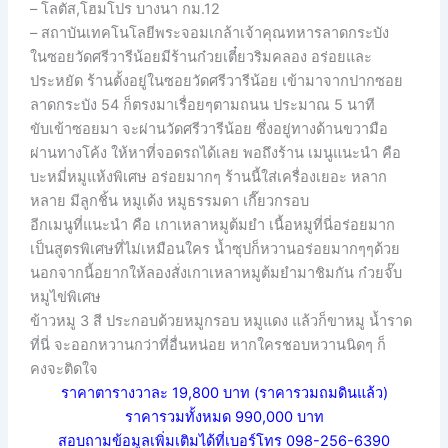
– โลตัส,โฮมโปร บางนา กม.12
– สถาบันเทคโนโลยีพระจอมเกล้าเจ้าคุณทหารลาดกระบัง
ในซอยวัดศรีวารีน้อยมีร้านก๋วยเตี๋ยวริมคลอง อร่อยและ
ประหยัด ร้านตั้งอยู่ในซอยวัดศรีวารีน้อย เข้ามาจากปากซอย
ลาดกระบัง 54 ก็ตรงมาเรื่อยๆตามถนน ประมาณ 5 นาที
ขับเข้าซอยมา จะผ่านวัดศรีวารีน้อย ซึ่งอยู่ทางด้านขวามือ
ผ่านทางโค้ง ให้หาที่จอดรถได้เลย พอถึงร้าน เมนูแนะนำ คือ
บะหมี่หมูแห้งพิเศษ อร่อยมากๆ ร้านนี้ใส่เครื่องเยอะ หลาก
หลาย มีลูกชิ้น หมูเด้ง หมูธรรมดา เกี๊ยวกรอบ
อีกเมนูที่แนะนำ คือ เกาเหลาหมูต้มยำ เนื้อหมูที่นี่อร่อยมาก
เป็นสูตรพิเศษที่ไม่เหมือนใคร น้ำซุปก็หวานอร่อยมากๆๆด้วย
นอกจากนี้อยากให้ลองสั่งเกาเหลาหมูต้มยำมาชิมกัน ก๋วยจั๊บ
หมูไข่พิเศษ
ข้าวหมู 3 สี ประกอบด้วยหมูกรอบ หมูแดง แล้วก็ขาหมู น้ำราด
ที่นี่ จะออกหวานกว่าที่อื่นหน่อย หากใครชอบหวานนิดๆ ก็
คงจะติดใจ
ราคาตารางวาละ 19,800 บาท
(ราคารวมถมดินแล้ว)
ราคารวมทั้งหมด 990,000 บาท
สอบถามข้อมูลเพิ่มเติมได้ที่เบอร์โทร 098-256-6390