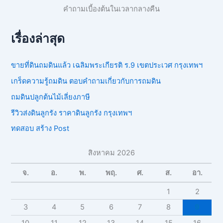
คำถามเบี้องต้นในเวลากลางคืน
เรื่องล่าสุด
ขายที่ดินถมดินแล้ว เฉลิมพระเกียรติ ร.9 เขตประเวศ กรุงเทพฯ
เกร็ดความรู้ถมดิน ตอบคำถามเกี่ยวกับการถมดิน
ถมดินปลูกต้นไม้เลี่ยงภาษี
รีวิวส่งดินลูกรัง ราคาดินลูกรัง กรุงเทพฯ
ทดสอบ สร้าง Post
สิงหาคม 2026
จ.
อ.
พ.
พฤ.
ศ.
ส.
อา.
1
2
3
4
5
6
7
8
9
10
11
12
13
14
15
16