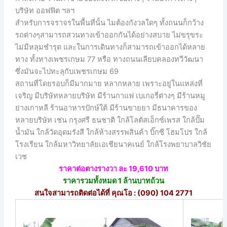
บริษัท ออฟฟิต ฯลฯ
สำหรับการจราจรในพื้นที่นั้น ไมต้องกังวลใดๆ ทั้งถนนก็กว้าง
รถต่างๆสามารถสวนทางเข้าออกกันได้อย่างสบาย ไม่ขรุขระ
ไม่มีหลุมชำรุด และในการเดินทางก็สามารถเข้าออกได้หลาย
ทาง ทั้งทางเพชรเกษม 77 หรือ ทางถนนเลียบคลองทวีวัฒนา
ซึ่งมันจะไปทะลุกับเพชรเกษม 69
สถานที่โดยรอบก็มีมากมาย หลากหลาย เพราะอยู่ในแหล่งที่
เจริญ มีบริษัทหลายบริษัท มีร้านกาแฟ เบเกอรี่ต่างๆ มีร้านหมู
ย่างเกาหลี ร้านอาหารปักษ์ใต้ มีร้านขายยา มีธนาคารของ
หลายบริษัท เช่น กรุงศรี ธนชาติ ใกล้โลตัสเอ็กซ์เพรส ใกล้ปั๊ม
น้ำมัน ใกล้วัดอุดมรังสี ใกล้ห้างสรรพสินค้า บิ๊กซี โฮมโปร ใกล้
โรงเรียน ใกล้มหาวิทยาลัยเอเชียนาคเนย์ ใกล้โรงพยาบาลวิชัย
เวช
ราคาต่อตางรางวา ละ 19,610 บาท
ราคารวมทั้งหมด 1 ล้านบาทถ้วน
สนใจสามารถติดต่อได้ที่ คุณโอ : (090) 104 2771