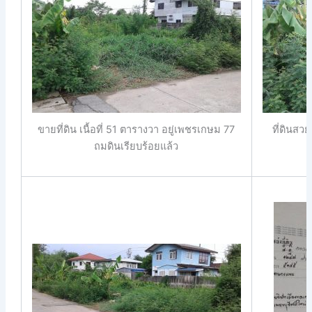
ขายที่ดิน เนื้อที่ 51 ตารางวา อยู่เพชรเกษม 77
ที่ดินสว
ถมดินเรียบร้อยแล้ว