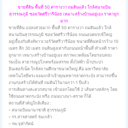
ขายที่ดิน พื้นที่ 50 ตารางวา ถมดินแล้ว ใกล้สนามบิน
สุวรรณภูมิ ซอยวัดศรีวารีน้อย เหมาะสร้างบ้านอยู่เอง ราคาถูก
มาก
ขายที่ดิน แปลงสวยมาก พื้นที่ 50 ตารางวา ถมดินแล้ว ใกล้
สนามบินสุวรรณภูมิ ซอยวัดศรีวารีน้อย ถนนอบตจรเข้ใหญ่
อยู่เยื้องกับคิงส์พาวเวอร์วัดศรีวารีน้อย ขนาดที่ดินหน้ากว้าง 10
เมตร ลึก 30 เมตร ถมดินสูงเท่ากับถนนหน้าพื้นที่ ทำเลดี ราคา
ถูกมาก เหมาะสร้างบ้านอยู่เอง สภาพแวดล้อมโดยรอบสงบ
ร่มเย็น สาธารณูปโภคพร้อมสรรพ ทั้งไฟฟ้า น้ำประปา
อินเตอร์เน็ต ใกล้สถานศึกษาขนาดใหญ่ คือ มหาวิทยาลัย
เทคโนโลยีพระจอมเกล้าเจ้าคุณทหารลาดกระบัง สามารถขึ้น
งานก่อสร้างได้ทันที ถมดินไว้นานกว่า 1 ปีแล้ว
การเดินทางสะดวกสบาย เข้าออกโดยใช้ 2 เส้นทางหลักๆ โดย
ใช้ถนนลาดกระบัง หรือ ถนนบางนา-ตราด ก็ได้
สถานที่สำคัญใกล้เคียง :
– สนามบินนานาชาติ สุวรรณภูมิ
– รร.สารศาสตร์ ร่มเกล้า
– รพ.จุฬารัตน์