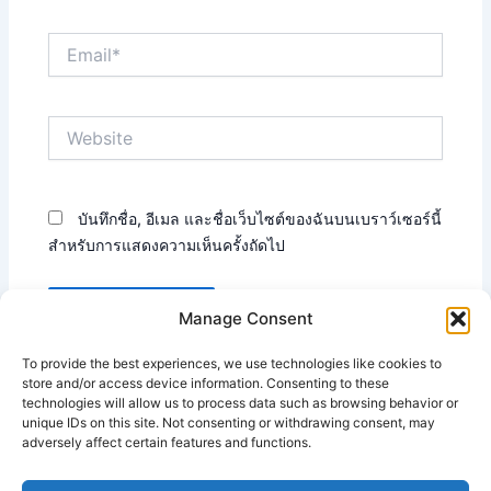
Email*
Website
บันทึกชื่อ, อีเมล และชื่อเว็บไซต์ของฉันบนเบราว์เซอร์นี้
สำหรับการแสดงความเห็นครั้งถัดไป
Manage Consent
To provide the best experiences, we use technologies like cookies to
This site uses Akismet to reduce spam.
Learn how your
store and/or access device information. Consenting to these
technologies will allow us to process data such as browsing behavior or
comment data is processed.
unique IDs on this site. Not consenting or withdrawing consent, may
adversely affect certain features and functions.