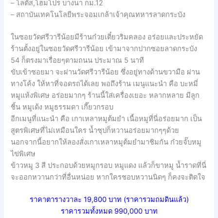
– โลตัส,โฮมโปร บางนา กม.12
– สถาบันเทคโนโลยีพระจอมเกล้าเจ้าคุณทหารลาดกระบัง
ในซอยวัดศรีวารีน้อยมีร้านก๋วยเตี๋ยวริมคลอง อร่อยและประหยัด
ร้านตั้งอยู่ในซอยวัดศรีวารีน้อย เข้ามาจากปากซอยลาดกระบัง
54 ก็ตรงมาเรื่อยๆตามถนน ประมาณ 5 นาที
ขับเข้าซอยมา จะผ่านวัดศรีวารีน้อย ซึ่งอยู่ทางด้านขวามือ ผ่าน
ทางโค้ง ให้หาที่จอดรถได้เลย พอถึงร้าน เมนูแนะนำ คือ บะหมี่
หมูแห้งพิเศษ อร่อยมากๆ ร้านนี้ใส่เครื่องเยอะ หลากหลาย มีลูก
ชิ้น หมูเด้ง หมูธรรมดา เกี๊ยวกรอบ
อีกเมนูที่แนะนำ คือ เกาเหลาหมูต้มยำ เนื้อหมูที่นี่อร่อยมาก เป็น
สูตรพิเศษที่ไม่เหมือนใคร น้ำซุปก็หวานอร่อยมากๆๆด้วย
นอกจากนี้อยากให้ลองสั่งเกาเหลาหมูต้มยำมาชิมกัน ก๋วยจั๊บหมู
ไข่พิเศษ
ข้าวหมู 3 สี ประกอบด้วยหมูกรอบ หมูแดง แล้วก็ขาหมู น้ำราดที่นี่
จะออกหวานกว่าที่อื่นหน่อย หากใครชอบหวานนิดๆ ก็คงจะติดใจ
ราคาตารางวาละ 19,800 บาท
(ราคารวมถมดินแล้ว)
ราคารวมทั้งหมด 990,000 บาท