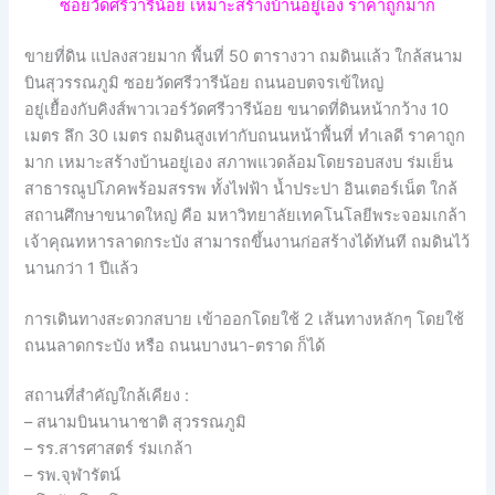
ซอยวัดศรีวารีน้อย เหมาะสร้างบ้านอยู่เอง ราคาถูกมาก
ขายที่ดิน แปลงสวยมาก พื้นที่ 50 ตารางวา ถมดินแล้ว ใกล้สนาม
บินสุวรรณภูมิ ซอยวัดศรีวารีน้อย ถนนอบตจรเข้ใหญ่
อยู่เยื้องกับคิงส์พาวเวอร์วัดศรีวารีน้อย ขนาดที่ดินหน้ากว้าง 10
เมตร ลึก 30 เมตร ถมดินสูงเท่ากับถนนหน้าพื้นที่ ทำเลดี ราคาถูก
มาก เหมาะสร้างบ้านอยู่เอง สภาพแวดล้อมโดยรอบสงบ ร่มเย็น
สาธารณูปโภคพร้อมสรรพ ทั้งไฟฟ้า น้ำประปา อินเตอร์เน็ต ใกล้
สถานศึกษาขนาดใหญ่ คือ มหาวิทยาลัยเทคโนโลยีพระจอมเกล้า
เจ้าคุณทหารลาดกระบัง สามารถขึ้นงานก่อสร้างได้ทันที ถมดินไว้
นานกว่า 1 ปีแล้ว
การเดินทางสะดวกสบาย เข้าออกโดยใช้ 2 เส้นทางหลักๆ โดยใช้
ถนนลาดกระบัง หรือ ถนนบางนา-ตราด ก็ได้
สถานที่สำคัญใกล้เคียง :
– สนามบินนานาชาติ สุวรรณภูมิ
– รร.สารศาสตร์ ร่มเกล้า
– รพ.จุฬารัตน์