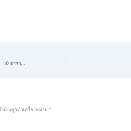
ขายที่ดินราคาถูก ที่ดินถมดินแล้ว หทัยราษฎร์ 44 พื้นที่ 110 ตารางวา
จำเป็นถูกทำเครื่องหมาย
*