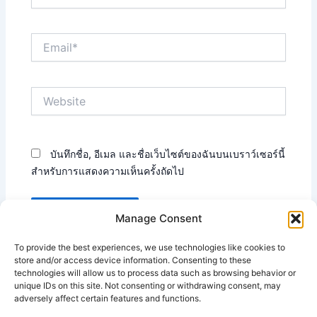
Email*
Website
บันทึกชื่อ, อีเมล และชื่อเว็บไซต์ของฉันบนเบราว์เซอร์นี้
สำหรับการแสดงความเห็นครั้งถัดไป
Manage Consent
To provide the best experiences, we use technologies like cookies to
This site uses Akismet to reduce spam.
Learn how your
store and/or access device information. Consenting to these
technologies will allow us to process data such as browsing behavior or
comment data is processed.
unique IDs on this site. Not consenting or withdrawing consent, may
adversely affect certain features and functions.