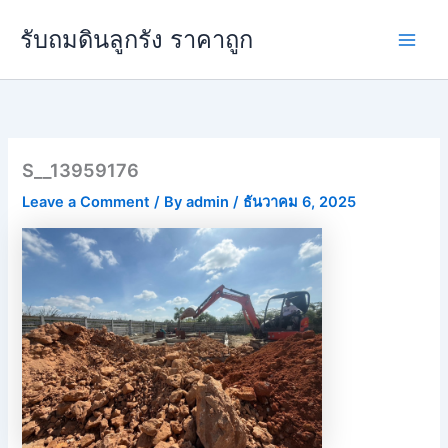
Skip
Main
รับถมดินลูกรัง ราคาถูก
to
Men
content
S__13959176
Leave a Comment
/ By
admin
/
ธันวาคม 6, 2025